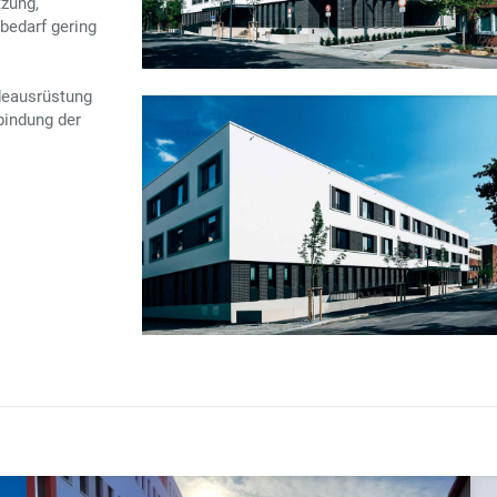
zung,
bedarf gering
udeausrüstung
bindung der