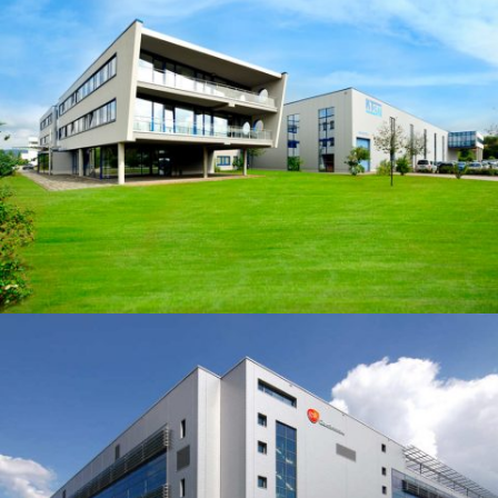
InfraLeuna
Minda KTSN Pirna