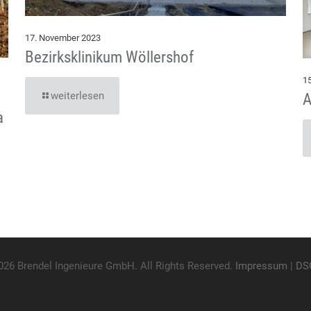
17. November 2023
Bezirksklinikum Wöllershof
1
weiterlesen
A
a
026 Brendel Ingenieure GmbH. All Rights Reserved.
Impressum
|
DS