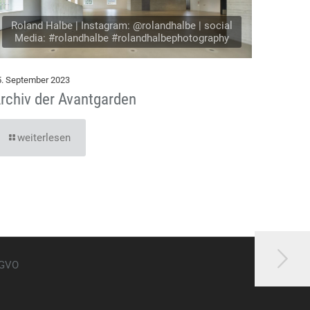
Roland Halbe | Instagram: @rolandhalbe | social
Media: #rolandhalbe #rolandhalbephotography
5. September 2023
rchiv der Avantgarden
weiterlesen
GVO